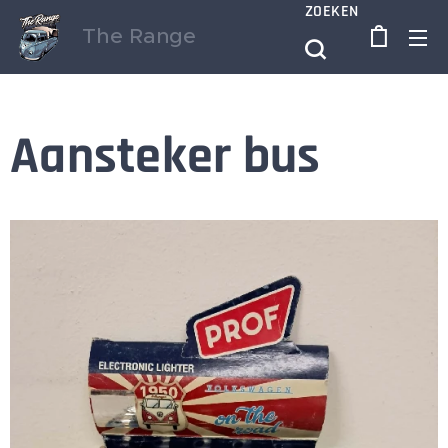
ZOEKEN
The Range
Aansteker bus