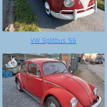
VW Splitbus '66