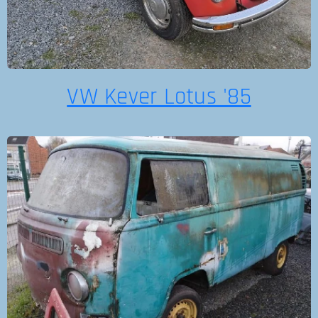
VW Kever Lotus '85