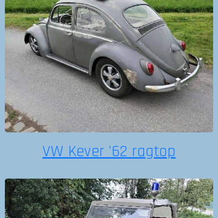
VW Kever '62 ragtop