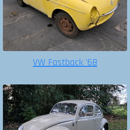
VW Fastback '68