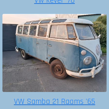
Vw kever '70
VW Samba 21 Raams '65