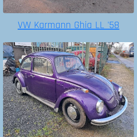
VW Karmann Ghia LL '58