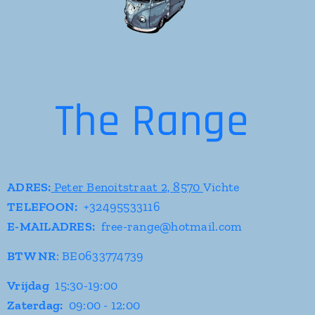
The Range
ADRES
:
Peter Benoitstraat 2, 8570
Vichte
TELEFOON:
+32495533116
E-MAILADRES:
free-range@hotmail.com
BTW NR
: BE0
633774739
Vrijdag
15:30-19:00
Zaterdag:
09:00 - 12:00