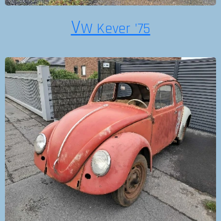
V
W Kever '75