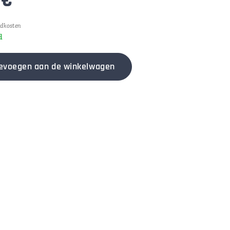
€
ndkosten
d
evoegen aan de winkelwagen