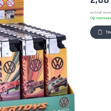
2,00
exclusief verze
Op voorraa
To