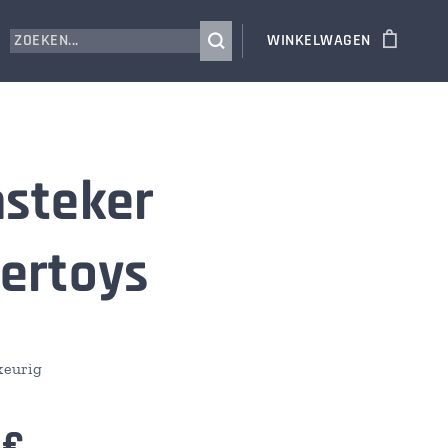
WINKELWAGEN
steker
ertoys
ekeurig