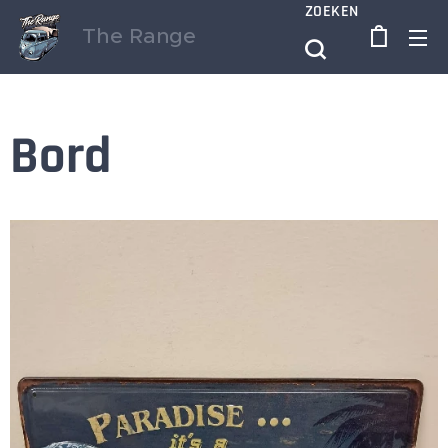
ZOEKEN
The Range
Bord