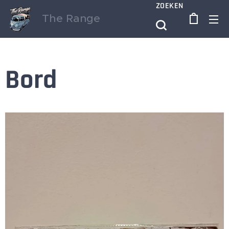
ZOEKEN
The Range
Bord