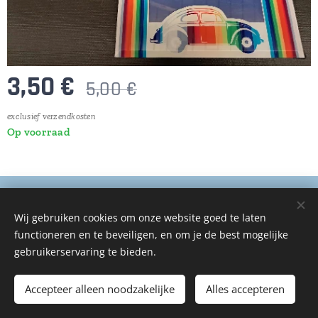
3,50
€
5,00
€
exclusief verzendkosten
Op voorraad
© 2025 Alle rechten voorbehouden
Wij gebruiken cookies om onze website goed te laten
De Auto Zorg
functioneren en te beveiligen, en om je de best mogelijke
Cookies
gebruikerservaring te bieden.
Toevoegen aan de winkelwagen
Accepteer alleen noodzakelijke
Alles accepteren