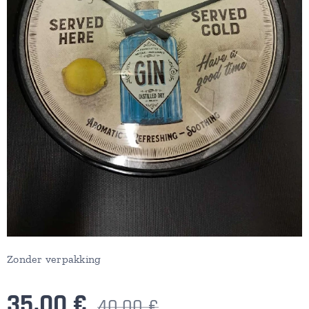
Zonder verpakking
35,00
€
40,00
€