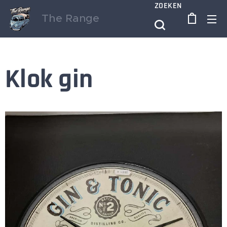
ZOEKEN
The Range
Klok gin