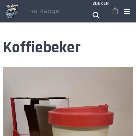
ZOEKEN
The Range
Koffiebeker