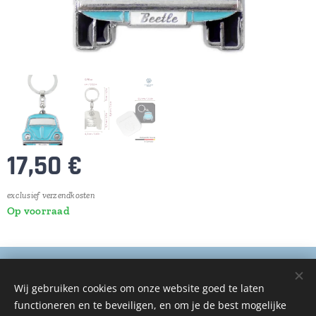
17,50
€
exclusief verzendkosten
Op voorraad
© 2025 Alle rechten voorbehouden
Wij gebruiken cookies om onze website goed te laten
De Auto Zorg
functioneren en te beveiligen, en om je de best mogelijke
Cookies