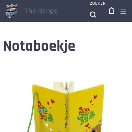
ZOEKEN
The Range
Notaboekje