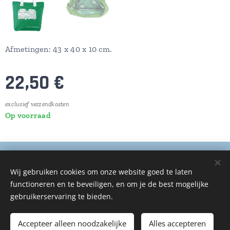
Afmetingen: 43 x 40 x 10 cm.
22,50
€
exclusief verzendkosten
Op voorraad
© 2025 Alle rechten voorbehouden
Wij gebruiken cookies om onze website goed te laten
De Auto Zorg
functioneren en te beveiligen, en om je de best mogelijke
Cookies
gebruikerservaring te bieden.
Toevoegen aan de winkelwagen
Accepteer alleen noodzakelijke
Alles accepteren