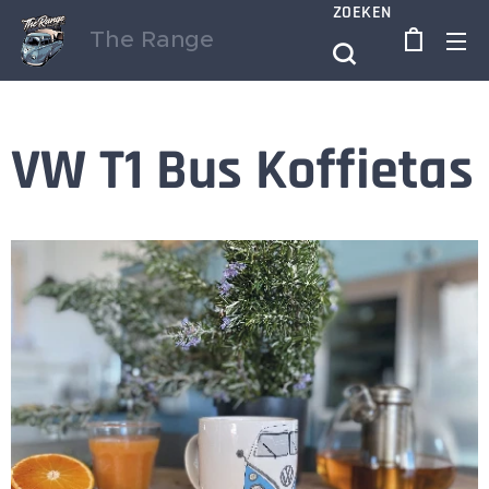
ZOEKEN
The Range
VW T1 Bus Koffietas