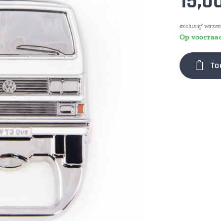
15,0
exclusief verze
Op voorraa
To