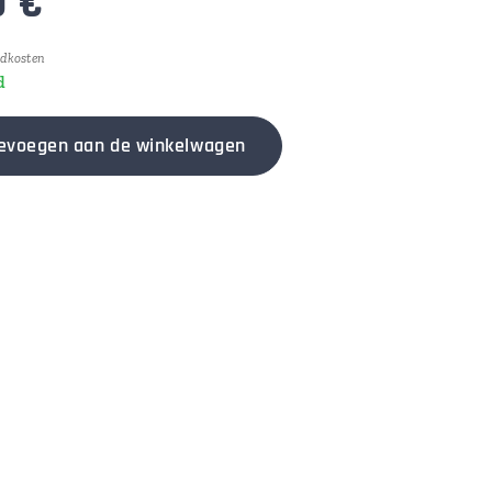
0
€
ndkosten
d
evoegen aan de winkelwagen