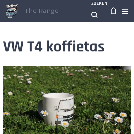
ZOEKEN
The Range
VW T4 koffietas